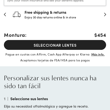
Sync your vision insurance and see your benefits applied.
30-day happiness guarantee
Full refund or replacement within 30 days
Montura:
$454
SELECCIONAR LENTES
Pague en cuotas con Affirm, Cash App Afterpay or Klarna
Más info.
Aceptamos tarjetas de FSA/HSA para los pagos
Personalizar sus lentes nunca ha
sido tan fácil
1
|
Seleccione sus lentes
Elija su necesidad oftalmológica y agregue la receta.