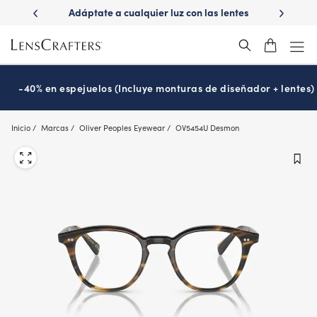
Skip
ápido con
Adáptate a cualquier luz con las lentes
¿Es hora
to
s
Transitions
®
main
content
-40% en espejuelos (Incluye monturas de diseñador + lentes)
Inicio
Marcas
Oliver Peoples Eyewear
OV5454U Desmon