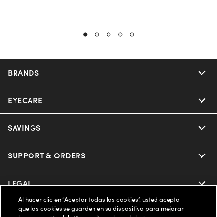
BRANDS
EYECARE
Nuance Audio
Ray-Ban
SAVINGS
Our Eyeglasses
Oakley
Our Sunglasses
SUPPORT & ORDERS
Offers & Discount
Ray-Ban | Meta
Our Contact Lenses
Insurance
LEGAL
Help Center
Al hacer clic en “Aceptar todas las cookies”, usted acepta
Oakley Meta
Ray-Ban | Meta
FSA & HSA
Online Order Status
que las cookies se guarden en su dispositivo para mejorar
COMPANY INFO
Privacy Policy