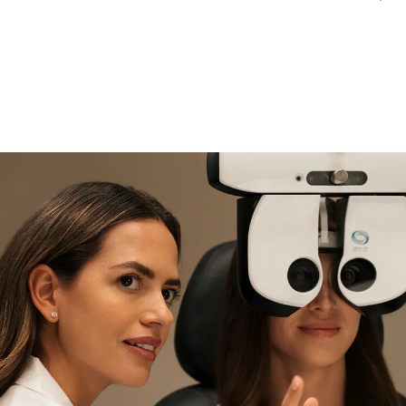
si necesitas asistencia
Encuéntralo y prúebalo en la
tienda
experta