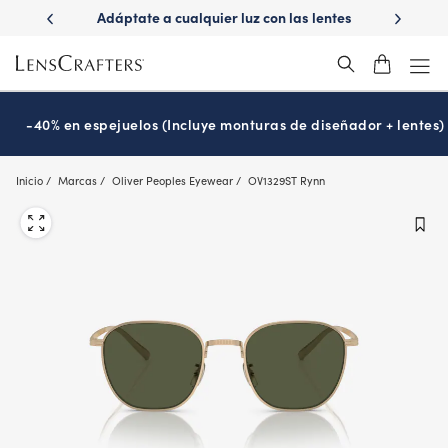
Skip
ápido con
Adáptate a cualquier luz con las lentes
¿Es hora
to
s
Transitions
®
main
content
-40% en espejuelos (Incluye monturas de diseñador + lentes)
Inicio
Marcas
Oliver Peoples Eyewear
OV1329ST Rynn