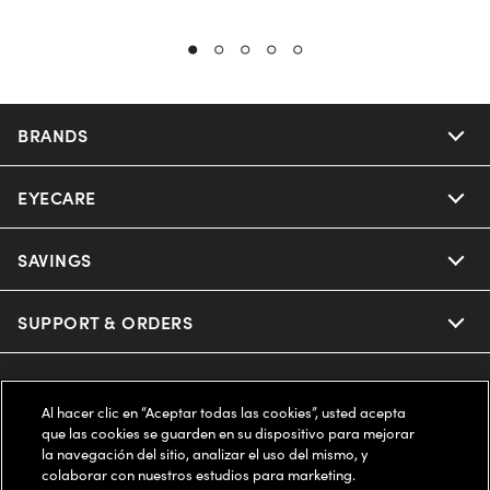
BRANDS
EYECARE
Nuance Audio
Ray-Ban
SAVINGS
Our Eyeglasses
Oakley
Our Sunglasses
SUPPORT & ORDERS
Offers & Discount
Ray-Ban | Meta
Our Contact Lenses
Insurance
LEGAL
Help Center
Al hacer clic en “Aceptar todas las cookies”, usted acepta
Oakley Meta
Ray-Ban | Meta
que las cookies se guarden en su dispositivo para mejorar
FSA & HSA
Online Order Status
COMPANY INFO
Privacy Policy
la navegación del sitio, analizar el uso del mismo, y
colaborar con nuestros estudios para marketing.
Miu Miu
Oakley Meta