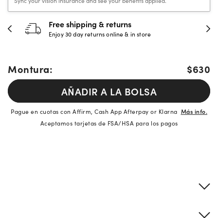
Sync your vision insurance and see your benefits applied.
Free shipping & returns
Enjoy 30 day returns online & in store
Montura:
$630
AÑADIR A LA BOLSA
Pague en cuotas con Affirm, Cash App Afterpay or Klarna
Más info.
Aceptamos tarjetas de FSA/HSA para los pagos
Detalles del producto
Información sobre montura y lentes
Descripción de la marca