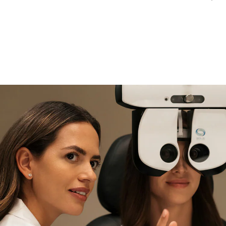
si necesitas asistencia
Encuéntralo y prúebalo en la
tienda
experta