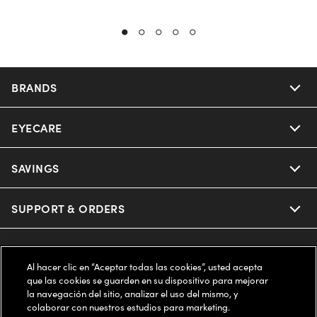
BRANDS
EYECARE
Nuance Audio
Ray-Ban
SAVINGS
Our Eyeglasses
Oakley
Our Sunglasses
SUPPORT & ORDERS
Offers & Discount
Ray-Ban | Meta
Our Contact Lenses
Insurance
LEGAL
Help Center
Al hacer clic en “Aceptar todas las cookies”, usted acepta
Oakley Meta
Ray-Ban | Meta
que las cookies se guarden en su dispositivo para mejorar
FSA & HSA
Online Order Status
COMPANY INFO
Privacy Policy
la navegación del sitio, analizar el uso del mismo, y
colaborar con nuestros estudios para marketing.
Miu Miu
Oakley Meta