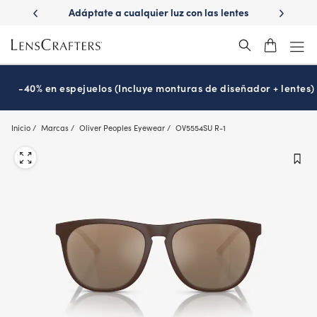
Skip
ápido con
Adáptate a cualquier luz con las lentes
¿Es hora
to
s
Transitions
®
main
content
-40% en espejuelos (Incluye monturas de diseñador + lentes)
Inicio
Marcas
Oliver Peoples Eyewear
OV5554SU R-1