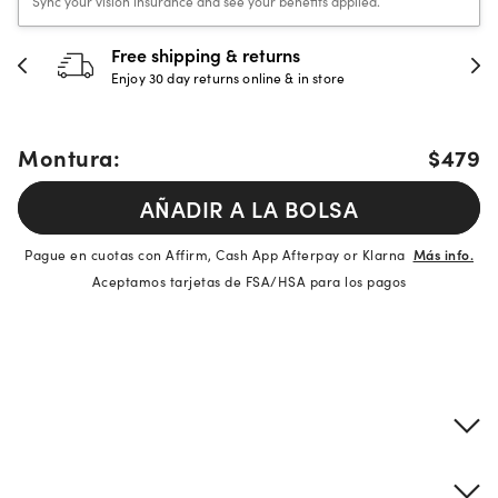
Sync your vision insurance and see your benefits applied.
Free shipping & returns
Enjoy 30 day returns online & in store
Montura:
$479
AÑADIR A LA BOLSA
Pague en cuotas con Affirm, Cash App Afterpay or Klarna
Más info.
Aceptamos tarjetas de FSA/HSA para los pagos
Detalles del producto
Información sobre montura y lentes
Descripción de la marca