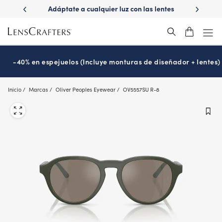
Skip
ápido con
Adáptate a cualquier luz con las lentes
¿Es hora
to
s
Transitions
®
main
content
-40% en espejuelos (Incluye monturas de diseñador + lentes)
Inicio
Marcas
Oliver Peoples Eyewear
OV5557SU R-8