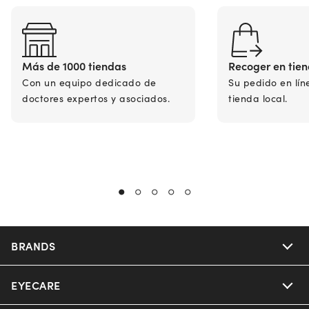
Más de 1000 tiendas
Recoger en tie
Con un equipo dedicado de
Su pedido en lín
doctores expertos y asociados.
tienda local.
BRANDS
EYECARE
Nuance Audio