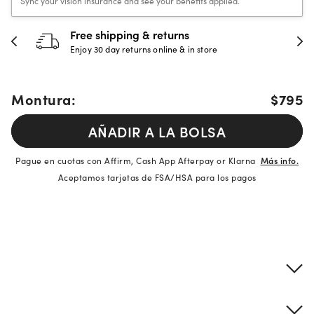
Sync your vision insurance and see your benefits applied.
Free shipping & returns
Enjoy 30 day returns online & in store
Montura:
$795
AÑADIR A LA BOLSA
Pague en cuotas con Affirm, Cash App Afterpay or Klarna
Más info.
Aceptamos tarjetas de FSA/HSA para los pagos
Detalles del producto
Información sobre montura y lentes
Descripción de la marca