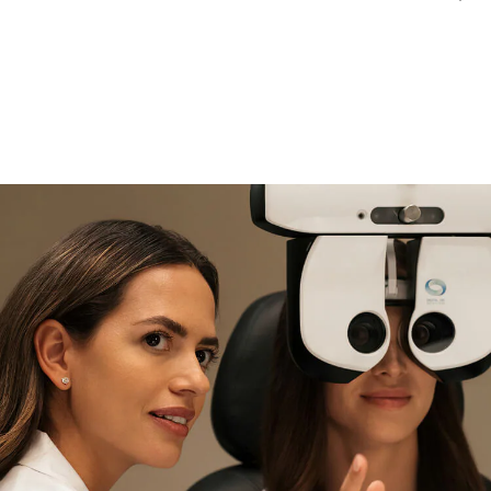
si necesitas asistencia
Encuéntralo y prúebalo en la
tienda
experta