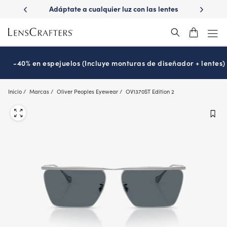
Skip
ápido con
Adáptate a cualquier luz con las lentes
¿Es hora
to
s
Transitions
®
main
content
-40% en espejuelos (Incluye monturas de diseñador + lentes)
Inicio
Marcas
Oliver Peoples Eyewear
OV1370ST Edition 2