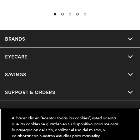
BRANDS
EYECARE
Nuance Audio
Ray-Ban
SAVINGS
Our Eyeglasses
Oakley
Our Sunglasses
SUPPORT & ORDERS
Offers & Discount
Ray-Ban | Meta
Our Contact Lenses
Insurance
LEGAL
Help Center
Al hacer clic en “Aceptar todas las cookies”, usted acepta
Oakley Meta
Ray-Ban | Meta
que las cookies se guarden en su dispositivo para mejorar
FSA & HSA
Online Order Status
COMPANY INFO
Privacy Policy
la navegación del sitio, analizar el uso del mismo, y
colaborar con nuestros estudios para marketing.
Miu Miu
Oakley Meta