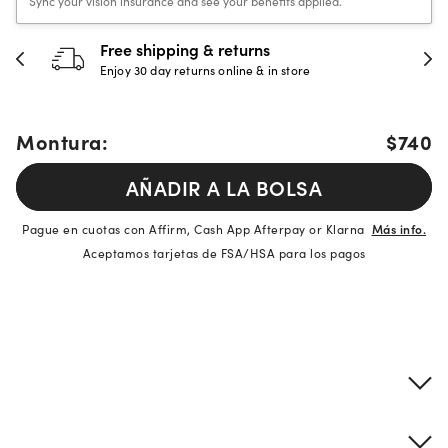
Sync your vision insurance and see your benefits applied.
Free shipping & returns
Enjoy 30 day returns online & in store
Montura:
$740
AÑADIR A LA BOLSA
Pague en cuotas con Affirm, Cash App Afterpay or Klarna
Más info.
Aceptamos tarjetas de FSA/HSA para los pagos
Detalles del producto
Información sobre montura y lentes
Descripción de la marca