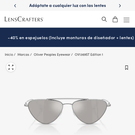
Skip
ápido con
Adáptate a cualquier luz con las lentes
¿Es hora
to
s
Transitions
®
main
content
-40% en espejuelos (Incluye monturas de diseñador + lentes)
Inicio
Marcas
Oliver Peoples Eyewear
OV1369ST Edition 1