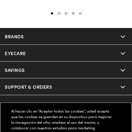
BRANDS
EYECARE
Nuance Audio
Ray-Ban
SAVINGS
Our Eyeglasses
Oakley
Our Sunglasses
SUPPORT & ORDERS
Offers & Discount
Ray-Ban | Meta
Our Contact Lenses
Insurance
LEGAL
Help Center
Al hacer clic en “Aceptar todas las cookies”, usted acepta
Oakley Meta
Ray-Ban | Meta
que las cookies se guarden en su dispositivo para mejorar
FSA & HSA
Online Order Status
COMPANY INFO
Privacy Policy
la navegación del sitio, analizar el uso del mismo, y
colaborar con nuestros estudios para marketing.
Miu Miu
Oakley Meta