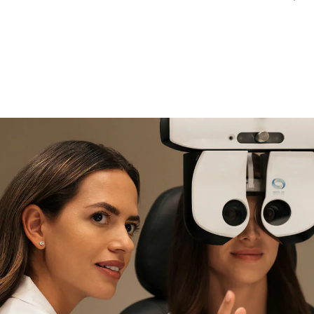
si necesitas asistencia
Encuéntralo y prúebalo en la
tienda
experta