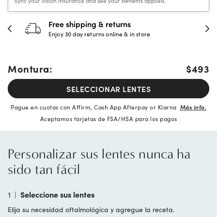
Sync your vision insurance and see your benefits applied.
30-day happiness guarantee
Full refund or replacement within 30 days
Montura:
$493
SELECCIONAR LENTES
Pague en cuotas con Affirm, Cash App Afterpay or Klarna
Más info.
Aceptamos tarjetas de FSA/HSA para los pagos
Personalizar sus lentes nunca ha
sido tan fácil
1
|
Seleccione sus lentes
Elija su necesidad oftalmológica y agregue la receta.