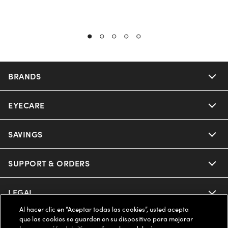
BRANDS
EYECARE
Nuance Audio
Ray-Ban
SAVINGS
Our Eyeglasses
Oakley
Our Sunglasses
SUPPORT & ORDERS
Offers & Discount
Ray-Ban | Meta
Our Contact Lenses
Insurance
LEGAL
Help Center
Al hacer clic en “Aceptar todas las cookies”, usted acepta
Oakley Meta
Ray-Ban | Meta
FSA & HSA
Online Order Status
que las cookies se guarden en su dispositivo para mejorar
COMPANY INFO
Privacy Policy