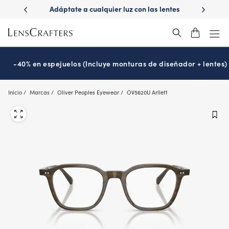
Skip
ápido con
Adáptate a cualquier luz con las lentes
¿Es hora
to
s
Transitions
®
main
content
-40% en espejuelos (Incluye monturas de diseñador + lentes)
Inicio
Marcas
Oliver Peoples Eyewear
OV5620U Arllett