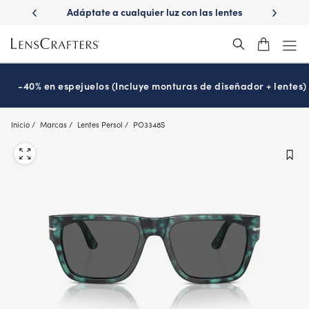
Skip
luz con las lentes
¿Es hora de tu examen de la vista?
Disfr
to
ions
Prográmalo hoy
®
main
content
-40% en espejuelos (Incluye monturas de diseñador + lentes)
Inicio
Marcas
Lentes Persol
PO3348S