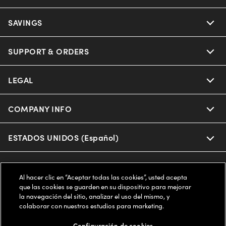
Ray-Ban
SAVINGS
Our Eyeglasses
Oakley
Our Sunglasses
SUPPORT & ORDERS
Offers & Discount
Ray-Ban | Meta
Our Contact Lenses
Insurance
LEGAL
Help Center
Oakley Meta
Ray-Ban | Meta
FSA & HSA
Online Order Status
COMPANY INFO
Privacy Policy
Miu Miu
Oakley Meta
CareCredit Credit Card
Shipping & Returns
Terms of Use
ESTADOS UNIDOS (Español)
About us
Prada
Eyewear Trends
2-Day Delivery
Notice of Financial Incentive
Accessibility
We guarantee every transaction is 100% secure
Al hacer clic en “Aceptar todas las cookies”, usted acepta
Michael Kors
Our Lenses
Frame Advisor
que las cookies se guarden en su dispositivo para mejorar
Independent Doctor's Notice
Our Flagship Stores
la navegación del sitio, analizar el uso del mismo, y
Buy now, pay later with Klarna*, Affirm or Cash App Afterpay.
Coach
colaborar con nuestros estudios para marketing.
Schedule an Eye Exam
AARP Members
Learn More
Style Guide
AdChoices
Careers
Configuración de cookies