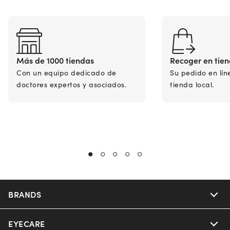
Más de 1000 tiendas
Recoger en tie
Con un equipo dedicado de
Su pedido en lín
doctores expertos y asociados.
tienda local.
BRANDS
EYECARE
Nuance Audio