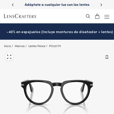
Skip
ápido con
Adáptate a cualquier luz con las lentes
¿Es hora
to
s
Transitions
®
main
content
-40% en espejuelos (Incluye monturas de diseñador + lentes)
Inicio
Marcas
Lentes Persol
PO3377V