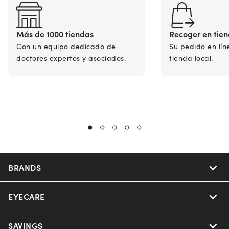
Más de 1000 tiendas
Recoger en tie
Con un equipo dedicado de
Su pedido en lín
doctores expertos y asociados.
tienda local.
BRANDS
EYECARE
Nuance Audio
Ray-Ban
SAVINGS
Our Eyeglasses