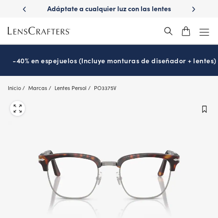
Skip
on las lentes
¿Es hora de tu examen de la vista?
Disfruta -
to
Prográmalo hoy
main
content
-40% en espejuelos (Incluye monturas de diseñador + lentes)
Inicio
Marcas
Lentes Persol
PO3375V