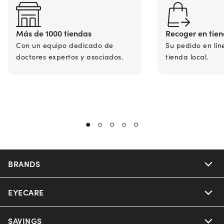
Más de 1000 tiendas
Recoger en tie
Con un equipo dedicado de
Su pedido en lín
doctores expertos y asociados.
tienda local.
BRANDS
EYECARE
Nuance Audio
Ray-Ban
SAVINGS
Our Eyeglasses