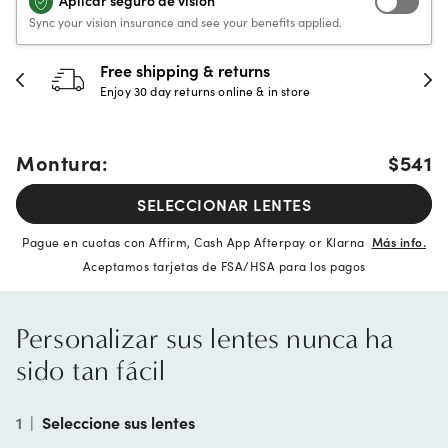
Aplicar seguro de visión
Sync your vision insurance and see your benefits applied.
30-day happiness guarantee
Full refund or replacement within 30 days
Montura:
$541
SELECCIONAR LENTES
Pague en cuotas con Affirm, Cash App Afterpay or Klarna
Más info.
Aceptamos tarjetas de FSA/HSA para los pagos
Personalizar sus lentes nunca ha
sido tan fácil
1
|
Seleccione sus lentes