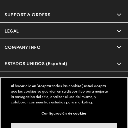
Oakley
Our Sunglasses
SUPPORT & ORDERS
Offers & Discount
Ray-Ban | Meta
Our Contact Lenses
Insurance
LEGAL
Help Center
Oakley Meta
Ray-Ban | Meta
FSA & HSA
Online Order Status
COMPANY INFO
Privacy Policy
Miu Miu
Oakley Meta
CareCredit Credit Card
Shipping & Returns
Terms of Use
ESTADOS UNIDOS (Español)
About us
Prada
Eyewear Trends
2-Day Delivery
Notice of Financial Incentive
Accessibility
We guarantee every transaction is 100% secure
Al hacer clic en “Aceptar todas las cookies”, usted acepta
Michael Kors
Our Lenses
Frame Advisor
que las cookies se guarden en su dispositivo para mejorar
Independent Doctor's Notice
Our Flagship Stores
la navegación del sitio, analizar el uso del mismo, y
Buy now, pay later with Klarna*, Affirm or Cash App Afterpay.
Coach
colaborar con nuestros estudios para marketing.
Schedule an Eye Exam
AARP Members
Learn More
Style Guide
AdChoices
Careers
Configuración de cookies
The Exceptionals
Vision Guide
FAQs
Your Privacy Choices
Find a Store