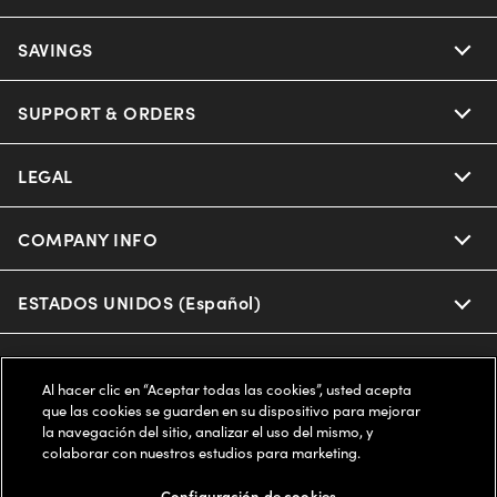
Ray-Ban
SAVINGS
Our Eyeglasses
Oakley
Our Sunglasses
SUPPORT & ORDERS
Offers & Discount
Ray-Ban | Meta
Our Contact Lenses
Insurance
LEGAL
Help Center
Oakley Meta
Ray-Ban | Meta
FSA & HSA
Online Order Status
COMPANY INFO
Privacy Policy
Miu Miu
Oakley Meta
CareCredit Credit Card
Shipping & Returns
Terms of Use
ESTADOS UNIDOS (Español)
About us
Prada
Eyewear Trends
2-Day Delivery
Notice of Financial Incentive
Accessibility
We guarantee every transaction is 100% secure
Al hacer clic en “Aceptar todas las cookies”, usted acepta
Michael Kors
Our Lenses
Frame Advisor
que las cookies se guarden en su dispositivo para mejorar
Independent Doctor's Notice
Our Flagship Stores
la navegación del sitio, analizar el uso del mismo, y
Buy now, pay later with Klarna*, Affirm or Cash App Afterpay.
Coach
colaborar con nuestros estudios para marketing.
Schedule an Eye Exam
AARP Members
Learn More
Style Guide
AdChoices
Careers
Configuración de cookies