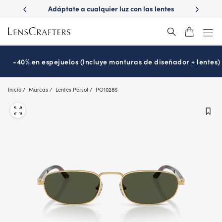
Skip
 las lentes
¿Es hora de tu examen de la vista?
Disfruta -40
to
Prográmalo hoy
main
content
-40% en espejuelos (Incluye monturas de diseñador + lentes)
Inicio
Marcas
Lentes Persol
PO1028S