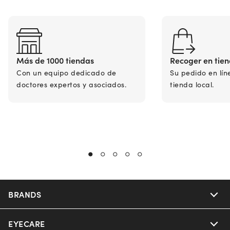
Más de 1000 tiendas
Recoger en tie
Con un equipo dedicado de
Su pedido en lín
doctores expertos y asociados.
tienda local.
BRANDS
EYECARE
Nuance Audio