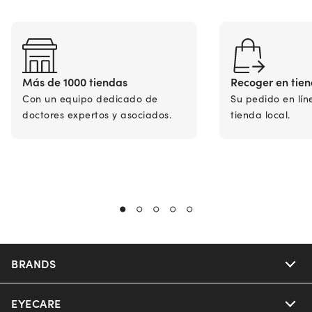
Más de 1000 tiendas
Recoger en tie
Con un equipo dedicado de
Su pedido en lín
doctores expertos y asociados.
tienda local.
BRANDS
EYECARE
Nuance Audio