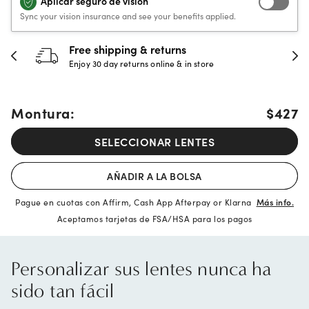
Aplicar seguro de visión
Sync your vision insurance and see your benefits applied.
hipping & returns
30-day h
 day returns online & in store
Full refund 
Montura:
$427
SELECCIONAR LENTES
AÑADIR A LA BOLSA
Pague en cuotas con Affirm, Cash App Afterpay or Klarna
Más info.
Aceptamos tarjetas de FSA/HSA para los pagos
Personalizar sus lentes nunca ha
sido tan fácil