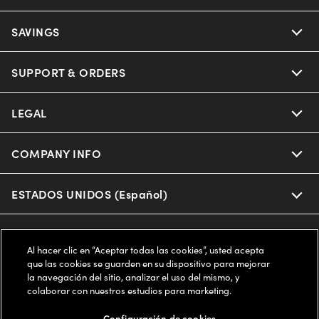
Ray-Ban
SAVINGS
Our Eyeglasses
Oakley
Our Sunglasses
SUPPORT & ORDERS
Offers & Discount
Ray-Ban | Meta
Our Contact Lenses
Insurance
LEGAL
Help Center
Oakley Meta
Ray-Ban | Meta
FSA & HSA
Online Order Status
COMPANY INFO
Privacy Policy
Miu Miu
Oakley Meta
CareCredit Credit Card
Shipping & Returns
Terms of Use
ESTADOS UNIDOS (Español)
About us
Prada
Eyewear Trends
2-Day Delivery
Notice of Financial Incentive
Accessibility
We guarantee every transaction is 100% secure
Al hacer clic en “Aceptar todas las cookies”, usted acepta
Michael Kors
Our Lenses
Frame Advisor
que las cookies se guarden en su dispositivo para mejorar
Independent Doctor's Notice
Our Flagship Stores
la navegación del sitio, analizar el uso del mismo, y
Buy now, pay later with Klarna*, Affirm or Cash App Afterpay.
Coach
colaborar con nuestros estudios para marketing.
Schedule an Eye Exam
AARP Members
Learn More
Style Guide
AdChoices
Careers
Configuración de cookies