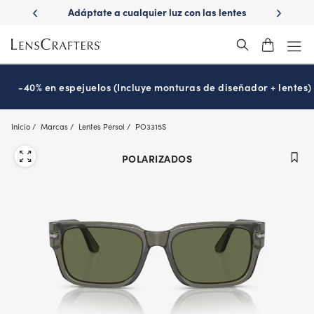
Skip
er luz con las lentes
¿Es hora de tu examen de la vista?
Di
to
sitions
Prográmalo hoy
®
main
content
-40% en espejuelos (Incluye monturas de diseñador + lentes)
Inicio
Marcas
Lentes Persol
PO3315S
POLARIZADOS