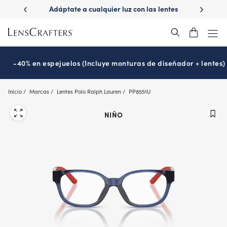
Skip
ápido con
Adáptate a cualquier luz con las lentes
¿Es hora
to
s
Transitions
®
main
content
-40% en espejuelos (Incluye monturas de diseñador + lentes)
Inicio
Marcas
Lentes Polo Ralph Lauren
PP8551U
NIÑO