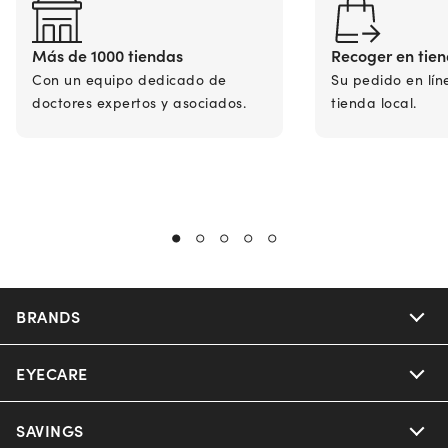
Más de 1000 tiendas
Recoger en tie
Con un equipo dedicado de
Su pedido en lín
doctores expertos y asociados.
tienda local.
BRANDS
EYECARE
Nuance Audio
Ray-Ban
SAVINGS
Our Eyeglasses