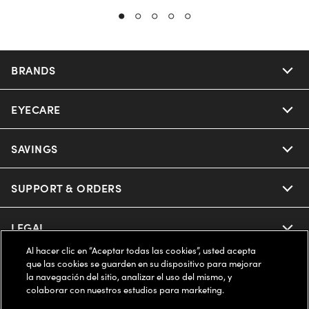
BRANDS
EYECARE
Nuance Audio
Ray-Ban
SAVINGS
Our Eyeglasses
Oakley
Our Sunglasses
SUPPORT & ORDERS
Offers & Discount
Ray-Ban | Meta
Our Contact Lenses
Insurance
LEGAL
Help Center
Al hacer clic en “Aceptar todas las cookies”, usted acepta
Oakley Meta
Ray-Ban | Meta
FSA & HSA
Online Order Status
que las cookies se guarden en su dispositivo para mejorar
COMPANY INFO
Privacy Policy
la navegación del sitio, analizar el uso del mismo, y
Miu Miu
colaborar con nuestros estudios para marketing.
Oakley Meta
CareCredit Credit Card
Shipping & Returns
Terms of Use
ESTADOS UNIDOS (Español)
About us