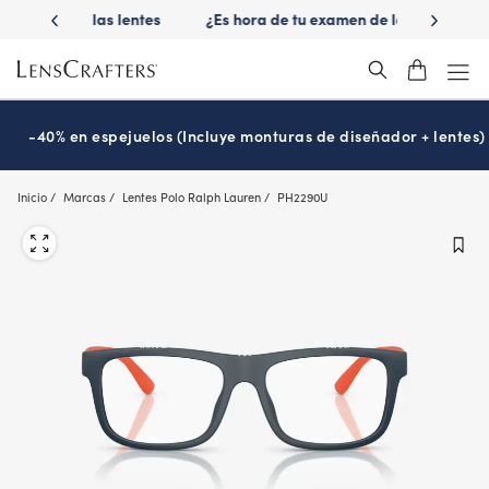
Skip
 las lentes
¿Es hora de tu examen de la vista?
Disfruta -40
to
Prográmalo hoy
main
content
-40% en espejuelos (Incluye monturas de diseñador + lentes)
Inicio
Marcas
Lentes Polo Ralph Lauren
PH2290U