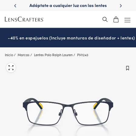
Skip
ápido con
Adáptate a cualquier luz con las lentes
¿Es hora
to
s
Transitions
®
main
content
-40% en espejuelos (Incluye monturas de diseñador + lentes)
Inicio
Marcas
Lentes Polo Ralph Lauren
PH1243