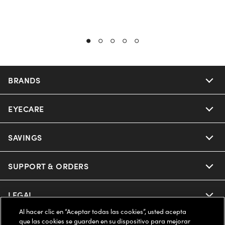
BRANDS
EYECARE
Nuance Audio
Ray-Ban
SAVINGS
Our Eyeglasses
Oakley
Our Sunglasses
SUPPORT & ORDERS
Offers & Discount
Ray-Ban | Meta
Our Contact Lenses
Insurance
LEGAL
Help Center
Al hacer clic en “Aceptar todas las cookies”, usted acepta
Oakley Meta
Ray-Ban | Meta
FSA & HSA
Online Order Status
que las cookies se guarden en su dispositivo para mejorar
COMPANY INFO
Privacy Policy