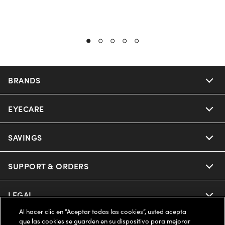
BRANDS
EYECARE
Nuance Audio
Ray-Ban
SAVINGS
Our Eyeglasses
Oakley
Our Sunglasses
SUPPORT & ORDERS
Offers & Discount
Ray-Ban | Meta
Our Contact Lenses
Insurance
LEGAL
Help Center
Al hacer clic en “Aceptar todas las cookies”, usted acepta
Oakley Meta
Ray-Ban | Meta
FSA & HSA
Online Order Status
que las cookies se guarden en su dispositivo para mejorar
COMPANY INFO
Privacy Policy