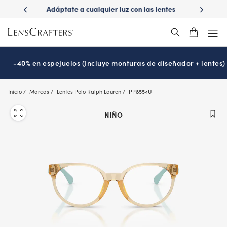
Skip
con las lentes
¿Es hora de tu examen de la vista?
Disfruta 
to
Prográmalo hoy
main
content
-40% en espejuelos (Incluye monturas de diseñador + lentes)
Inicio
Marcas
Lentes Polo Ralph Lauren
PP8554U
NIÑO