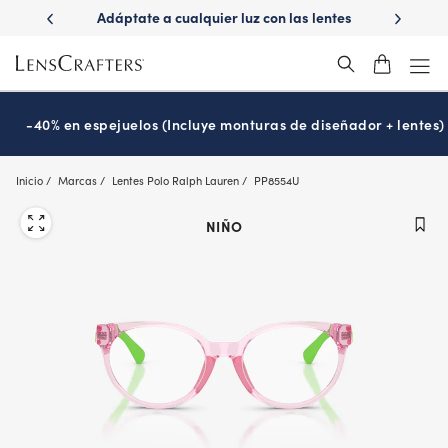
Skip
ápido con
Adáptate a cualquier luz con las lentes
¿Es hora
to
s
Transitions
®
main
content
-40% en espejuelos (Incluye monturas de diseñador + lentes)
Inicio
Marcas
Lentes Polo Ralph Lauren
PP8554U
NIÑO