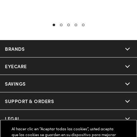
BRANDS
EYECARE
Nuance Audio
Ray-Ban
SAVINGS
Our Eyeglasses
Oakley
Our Sunglasses
SUPPORT & ORDERS
Offers & Discount
Ray-Ban | Meta
Our Contact Lenses
Insurance
LEGAL
Help Center
Al hacer clic en “Aceptar todas las cookies”, usted acepta
Oakley Meta
Ray-Ban | Meta
FSA & HSA
Online Order Status
que las cookies se guarden en su dispositivo para mejorar
COMPANY INFO
Privacy Policy