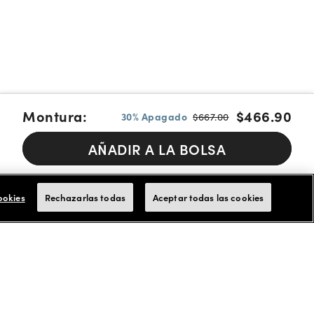
Montura:
$466.90
30% Apagado
$667.00
AÑADIR A LA BOLSA
Pague en cuotas con Affirm, Cash App Afterpay or Klarna
Más
info.
ookies
Rechazarlas todas
Aceptar todas las cookies
Aceptamos tarjetas de FSA/HSA para los pagos