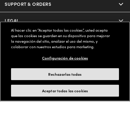
Oakley
Our Sunglasses
SUPPORT & ORDERS
Offers & Discount
Ray-Ban | Meta
Our Contact Lenses
Insurance
LEGAL
Help Center
Al hacer clic en “Aceptar todas las cookies”, usted acepta
Oakley Meta
Ray-Ban | Meta
FSA & HSA
Online Order Status
que las cookies se guarden en su dispositivo para mejorar
COMPANY INFO
Privacy Policy
la navegación del sitio, analizar el uso del mismo, y
Miu Miu
colaborar con nuestros estudios para marketing.
Oakley Meta
CareCredit Credit Card
Shipping & Returns
Terms of Use
ESTADOS UNIDOS (Español)
About us
Configuración de cookies
Prada
Eyewear Trends
2-Day Delivery
Notice of Financial Incentive
Accessibility
We guarantee every transaction is 100% secure
Rechazarlas todas
Michael Kors
Our Lenses
Frame Advisor
Independent Doctor's Notice
Our Flagship Stores
Buy now, pay later with Klarna*, Affirm or Cash App Afterpay.
Aceptar todas las cookies
Coach
Schedule an Eye Exam
AARP Members
Learn More
Style Guide
AdChoices
Careers
The Exceptionals
Vision Guide
FAQs
Your Privacy Choices
Find a Store
View all Brands
© 2025 LensCrafters All Rights Reserved
Eyewear Glossary
Live chat
California Collection Notice
Site Map