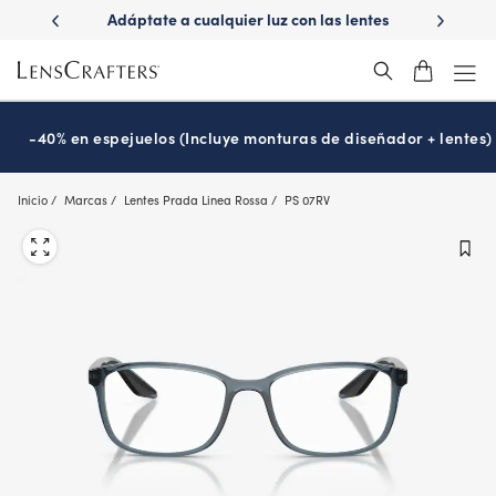
Skip
ápido con
Adáptate a cualquier luz con las lentes
¿Es hora
to
s
Transitions
®
main
content
-40% en espejuelos (Incluye monturas de diseñador + lentes)
Inicio
Marcas
Lentes Prada Linea Rossa
PS 07RV