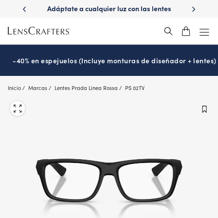
Skip
n
Adáptate a cualquier luz con las lentes
¿Es hora de tu ex
to
Transitions
Prográm
®
main
content
-40% en espejuelos (Incluye monturas de diseñador + lentes)
Inicio
Marcas
Lentes Prada Linea Rossa
PS 02TV