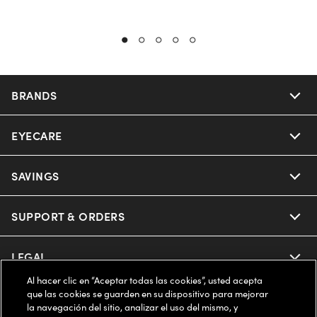
BRANDS
EYECARE
Nuance Audio
Ray-Ban
SAVINGS
Our Eyeglasses
Oakley
Our Sunglasses
SUPPORT & ORDERS
Offers & Discount
Ray-Ban | Meta
Our Contact Lenses
Insurance
LEGAL
Help Center
Al hacer clic en “Aceptar todas las cookies”, usted acepta
Oakley Meta
Ray-Ban | Meta
FSA & HSA
Online Order Status
que las cookies se guarden en su dispositivo para mejorar
COMPANY INFO
Privacy Policy
la navegación del sitio, analizar el uso del mismo, y