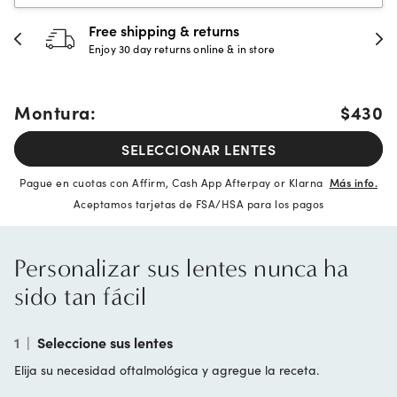
hipping & returns
30-day h
 day returns online & in store
Full refund 
Montura:
$430
SELECCIONAR LENTES
Pague en cuotas con Affirm, Cash App Afterpay or Klarna
Más info.
Aceptamos tarjetas de FSA/HSA para los pagos
Personalizar sus lentes nunca ha
sido tan fácil
1
|
Seleccione sus lentes
Elija su necesidad oftalmológica y agregue la receta.