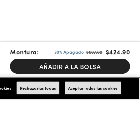
Montura:
$424.90
30% Apagado
$607.00
AÑADIR A LA BOLSA
Pague en cuotas con Affirm, Cash App Afterpay or Klarna
Más
info.
ookies
Rechazarlas todas
Aceptar todas las cookies
Aceptamos tarjetas de FSA/HSA para los pagos