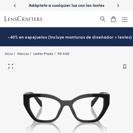
Skip
ápido con
Adáptate a cualquier luz con las lentes
¿Es hora 
to
Transitions
®
main
content
-40% en espejuelos (Incluye monturas de diseñador + lentes)
Inicio
Marcas
Lentes Prada
PR A16V