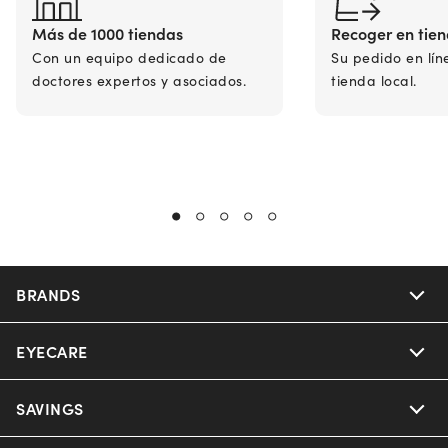
Más de 1000 tiendas
Recoger en tie
Con un equipo dedicado de
Su pedido en lín
doctores expertos y asociados.
tienda local.
BRANDS
EYECARE
Nuance Audio
Ray-Ban
SAVINGS
Our Eyeglasses