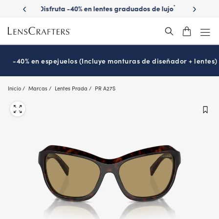
Skip
ados de lujo
Descubre gafas de sol graduadas de
Consigue
*
to
marca
main
content
-40% en espejuelos (Incluye monturas de diseñador + lentes)
Inicio
Marcas
Lentes Prada
PR A27S