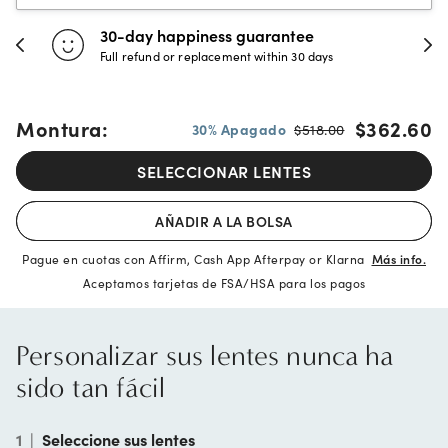
ntee
Evergreen aftercare
n 30 days
Unlimited free cleanings and adjust
Montura:
$362.60
30% Apagado
$518.00
SELECCIONAR LENTES
AÑADIR A LA BOLSA
Pague en cuotas con Affirm, Cash App Afterpay or Klarna
Más info.
Aceptamos tarjetas de FSA/HSA para los pagos
Personalizar sus lentes nunca ha
sido tan fácil
1
|
Seleccione sus lentes