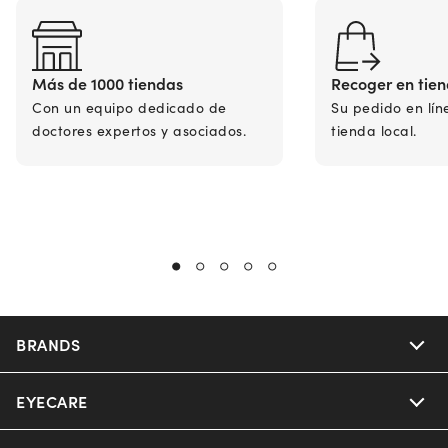
Más de 1000 tiendas
Recoger en tie
Con un equipo dedicado de
Su pedido en lín
doctores expertos y asociados.
tienda local.
BRANDS
EYECARE
Nuance Audio