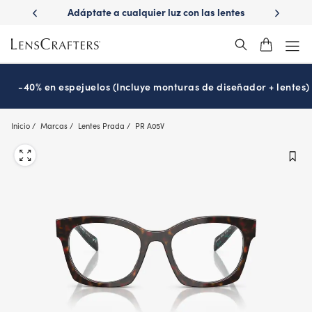
Skip
ápido con
Adáptate a cualquier luz con las lentes
¿Es hora
to
s
Transitions
®
main
content
-40% en espejuelos (Incluye monturas de diseñador + lentes)
Inicio
Marcas
Lentes Prada
PR A05V