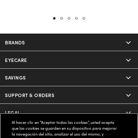
BRANDS
EYECARE
Nuance Audio
Ray-Ban
SAVINGS
Our Eyeglasses
Oakley
Our Sunglasses
SUPPORT & ORDERS
Offers & Discount
Ray-Ban | Meta
Our Contact Lenses
Insurance
LEGAL
Help Center
Al hacer clic en “Aceptar todas las cookies”, usted acepta
Oakley Meta
Ray-Ban | Meta
FSA & HSA
que las cookies se guarden en su dispositivo para mejorar
Online Order Status
COMPANY INFO
Privacy Policy
la navegación del sitio, analizar el uso del mismo, y