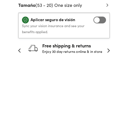
Tamaño
(53 - 20) One size only
 de crédito
VERSACE PRIMAVERA
40% DE DESCUENTO
40% DE DESCUENTO
LENTES GRADUADOS
to, y pagar
VERANO 2026 LENTES
RECETA / GRADUADO
RECETA / GRADUADO
INFANTILES DESDE $99*
Aplicar seguro de visión
LENTES
LENTES
Sync your vision insurance and see your
benefits applied.
COMPRA AHORA
COMPRA AHORA
30-day happiness guarantee
 store
Full refund or replacement within 30
COMPRA AHORA
COMPRA AHORA
days