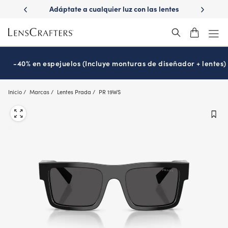
Skip
ápido con
Adáptate a cualquier luz con las lentes
¿Es hora
to
s
Transitions
®
main
content
-40% en espejuelos (Incluye monturas de diseñador + lentes)
Inicio
Marcas
Lentes Prada
PR 19WS