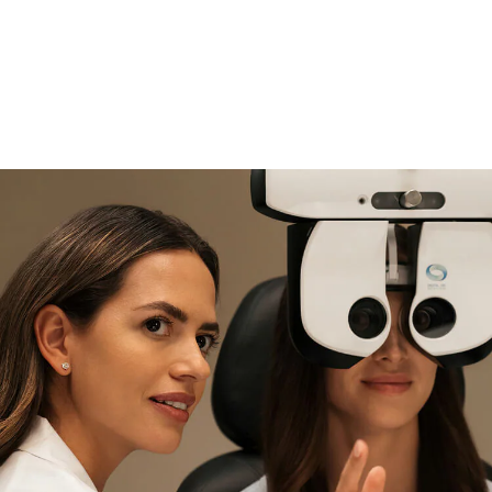
si necesitas asistencia
Encuéntralo y prúebalo en la
tienda
experta