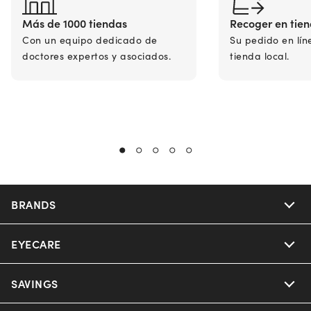
Más de 1000 tiendas
Recoger en tie
Con un equipo dedicado de
Su pedido en lín
doctores expertos y asociados.
tienda local.
BRANDS
EYECARE
Nuance Audio
Ray-Ban
SAVINGS
Our Eyeglasses