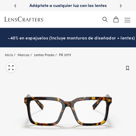
Skip
n
Adáptate a cualquier luz con las lentes
¿Es hora de tu ex
to
Transitions
Prográm
®
main
content
-40% en espejuelos (Incluye monturas de diseñador + lentes)
Inicio
Marcas
Lentes Prada
PR 10YV