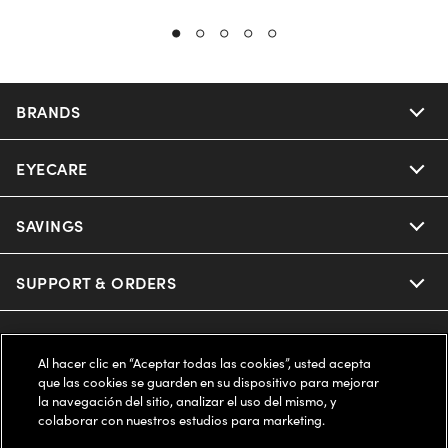
BRANDS
EYECARE
Nuance Audio
Ray-Ban
SAVINGS
Our Eyeglasses
Oakley
Our Sunglasses
SUPPORT & ORDERS
Offers & Discount
Ray-Ban | Meta
Our Contact Lenses
Insurance
LEGAL
Help Center
Al hacer clic en “Aceptar todas las cookies”, usted acepta
Oakley Meta
Ray-Ban | Meta
que las cookies se guarden en su dispositivo para mejorar
FSA & HSA
Online Order Status
COMPANY INFO
Privacy Policy
la navegación del sitio, analizar el uso del mismo, y
colaborar con nuestros estudios para marketing.
Miu Miu
Oakley Meta
CareCredit Credit Card
Shipping & Returns