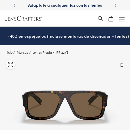
Skip
ápido con
Adáptate a cualquier luz con las lentes
¿Es hora
to
s
Transitions
®
main
content
-40% en espejuelos (Incluye monturas de diseñador + lentes)
Inicio
Marcas
Lentes Prada
PR 22YS