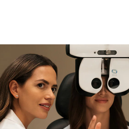
si necesitas asistencia
Encuéntralo y prúebalo en la
tienda
experta