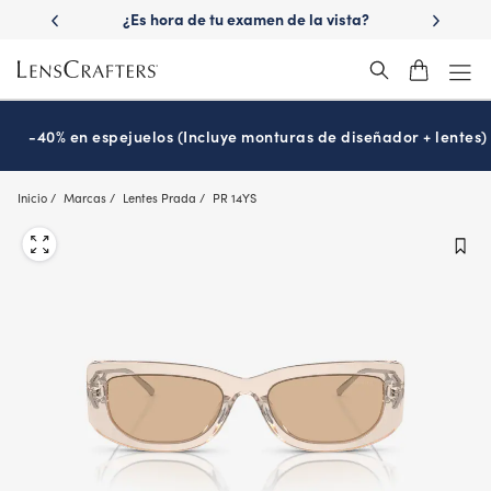
Skip
 las lentes
¿Es hora de tu examen de la vista?
Disfruta -40
to
Prográmalo hoy
main
content
-40% en espejuelos (Incluye monturas de diseñador + lentes)
Inicio
Marcas
Lentes Prada
PR 14YS