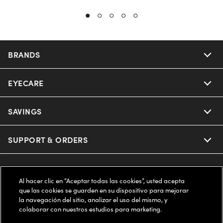
BRANDS
EYECARE
Nuance Audio
Ray-Ban
SAVINGS
Our Eyeglasses
Oakley
Our Sunglasses
SUPPORT & ORDERS
Offers & Discount
Ray-Ban | Meta
Our Contact Lenses
Insurance
LEGAL
Help Center
Al hacer clic en “Aceptar todas las cookies”, usted acepta
Oakley Meta
Ray-Ban | Meta
que las cookies se guarden en su dispositivo para mejorar
FSA & HSA
Online Order Status
COMPANY INFO
Privacy Policy
la navegación del sitio, analizar el uso del mismo, y
colaborar con nuestros estudios para marketing.
Miu Miu
Oakley Meta
CareCredit Credit Card
Shipping & Returns
Terms of Use