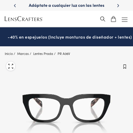
Skip
ápido con
Adáptate a cualquier luz con las lentes
¿Es hora
to
s
Transitions
®
main
content
-40% en espejuelos (Incluye monturas de diseñador + lentes)
Inicio
Marcas
Lentes Prada
PR A06V