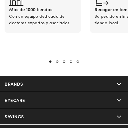
Más de 1000 tiendas
Recoger en tie
Con un equipo dedicado de
Su pedido en lín
doctores expertos y asociados.
tienda local.
BRANDS
EYECARE
Nuance Audio
Ray-Ban
SAVINGS
Our Eyeglasses