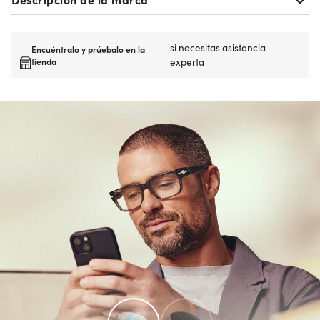
si necesitas asistencia
Encuéntralo y prúebalo en la
tienda
experta