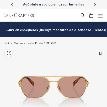
Skip
ápido con
Adáptate a cualquier luz con las lentes
¿Es hora 
to
Transitions
®
main
content
-40% en espejuelos (Incluye monturas de diseñador + lentes)
Inicio
Marcas
Lentes Prada
PR A50S