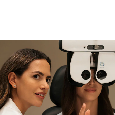
si necesitas asistencia
Encuéntralo y prúebalo en la
tienda
experta