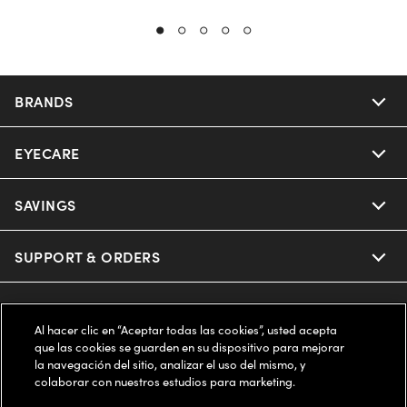
BRANDS
EYECARE
Nuance Audio
Ray-Ban
SAVINGS
Our Eyeglasses
Oakley
Our Sunglasses
SUPPORT & ORDERS
Offers & Discount
Ray-Ban | Meta
Our Contact Lenses
Insurance
LEGAL
Help Center
Al hacer clic en “Aceptar todas las cookies”, usted acepta
Oakley Meta
Ray-Ban | Meta
que las cookies se guarden en su dispositivo para mejorar
FSA & HSA
Online Order Status
COMPANY INFO
Privacy Policy
la navegación del sitio, analizar el uso del mismo, y
colaborar con nuestros estudios para marketing.
Miu Miu
Oakley Meta
CareCredit Credit Card
Shipping & Returns