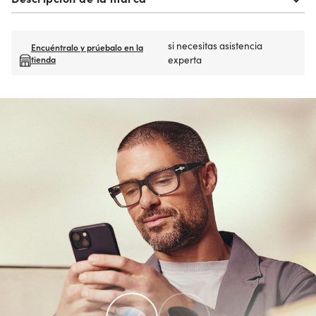
si necesitas asistencia
Encuéntralo y prúebalo en la
tienda
experta