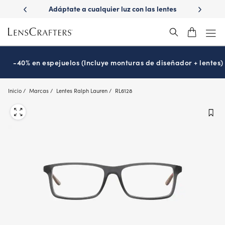
Skip
dáptate a cualquier luz con las lentes
¿Es hora de tu examen de
to
Transitions
Prográmalo ho
®
main
content
-40% en espejuelos (Incluye monturas de diseñador + lentes)
Inicio
Marcas
Lentes Ralph Lauren
RL6128