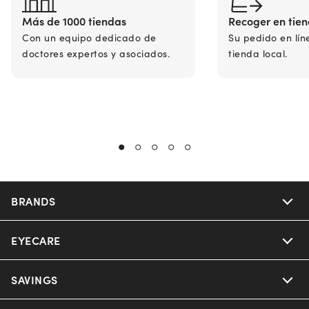
Más de 1000 tiendas
Recoger en tie
Con un equipo dedicado de
Su pedido en lín
doctores expertos y asociados.
tienda local.
BRANDS
EYECARE
Nuance Audio
Ray-Ban
SAVINGS
Our Eyeglasses