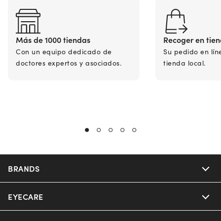
Más de 1000 tiendas
Recoger en tie
Con un equipo dedicado de
Su pedido en lín
doctores expertos y asociados.
tienda local.
BRANDS
EYECARE
Nuance Audio