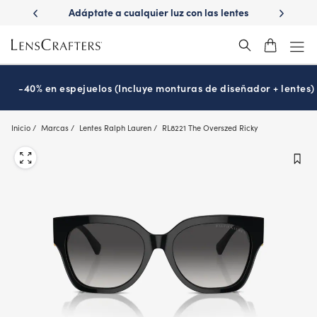
Skip
ápido con
Adáptate a cualquier luz con las lentes
¿Es hora
to
s
Transitions
®
main
content
-40% en espejuelos (Incluye monturas de diseñador + lentes)
Inicio
Marcas
Lentes Ralph Lauren
RL8221 The Overszed Ricky