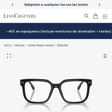
Skip
ápido con
Adáptate a cualquier luz con las lentes
¿Es hora
to
s
Transitions
®
main
content
-40% en espejuelos (Incluye monturas de diseñador + lentes)
Inicio
Marcas
Lentes Ralph Lauren
RL6249U