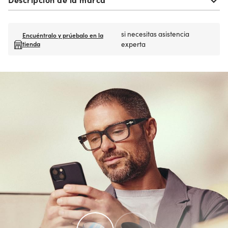
si necesitas asistencia
Encuéntralo y prúebalo en la
tienda
experta