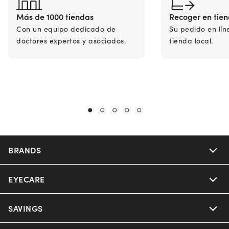
Más de 1000 tiendas
Recoger en tie
Con un equipo dedicado de
Su pedido en lín
doctores expertos y asociados.
tienda local.
BRANDS
EYECARE
Nuance Audio
Ray-Ban
SAVINGS
Our Eyeglasses