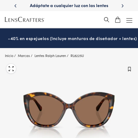
Skip
a cualquier luz con las lentes
¿Es hora de tu examen de la vist
to
Transitions
Prográmalo hoy
®
main
content
-40% en espejuelos (Incluye monturas de diseñador + lentes)
Inicio
Marcas
Lentes Ralph Lauren
RL8225U