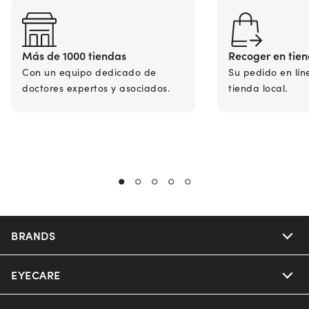
Más de 1000 tiendas
Recoger en tie
Con un equipo dedicado de
Su pedido en lín
doctores expertos y asociados.
tienda local.
BRANDS
EYECARE
Nuance Audio