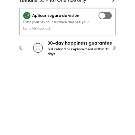
 de crédito
VERSACE PRIMAVERA
40% DE DESCUENTO
40% DE DESCUENTO
LENTES GRADUADOS
to, y pagar
Aplicar seguro de visión
VERANO 2026 LENTES
RECETA / GRADUADO
RECETA / GRADUADO
INFANTILES DESDE $99*
Sync your vision insurance and see your
LENTES
LENTES
benefits applied.
30-day happiness guarantee
COMPRA AHORA
COMPRA AHORA
 store
Full refund or replacement within 30
days
COMPRA AHORA
COMPRA AHORA