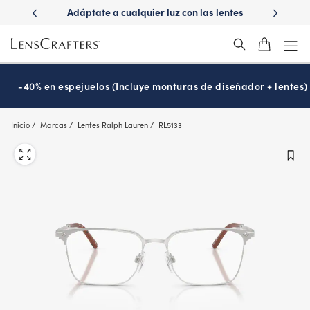
Skip
ápido con
Adáptate a cualquier luz con las lentes
¿Es hora
to
s
Transitions
®
main
content
-40% en espejuelos (Incluye monturas de diseñador + lentes)
Inicio
Marcas
Lentes Ralph Lauren
RL5133