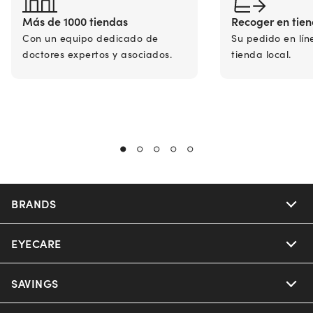
Más de 1000 tiendas
Recoger en tie
Con un equipo dedicado de
Su pedido en lín
doctores expertos y asociados.
tienda local.
BRANDS
EYECARE
Nuance Audio
Ray-Ban
SAVINGS
Our Eyeglasses