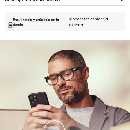
si necesitas asistencia
Encuéntralo y prúebalo en la
tienda
experta