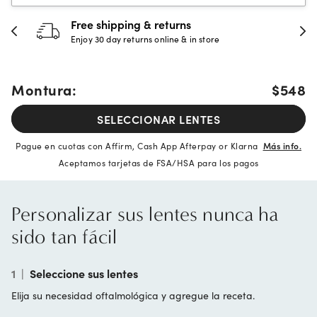
hipping & returns
30-day h
 day returns online & in store
Full refund 
Montura:
$548
SELECCIONAR LENTES
Pague en cuotas con Affirm, Cash App Afterpay or Klarna
Más info.
Aceptamos tarjetas de FSA/HSA para los pagos
Personalizar sus lentes nunca ha
sido tan fácil
1
|
Seleccione sus lentes
Elija su necesidad oftalmológica y agregue la receta.