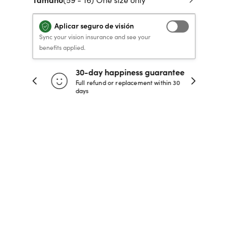
 de crédito
VERSACE PRIMAVERA
40% DE DESCUENTO
40% DE DESCUENTO
LENTES GRADUADOS
to, y pagar
Aplicar seguro de visión
VERANO 2026 LENTES
RECETA / GRADUADO
RECETA / GRADUADO
INFANTILES DESDE $99*
Sync your vision insurance and see your
LENTES
LENTES
benefits applied.
30-day happiness guarantee
COMPRA AHORA
COMPRA AHORA
 store
Full refund or replacement within 30
days
COMPRA AHORA
COMPRA AHORA