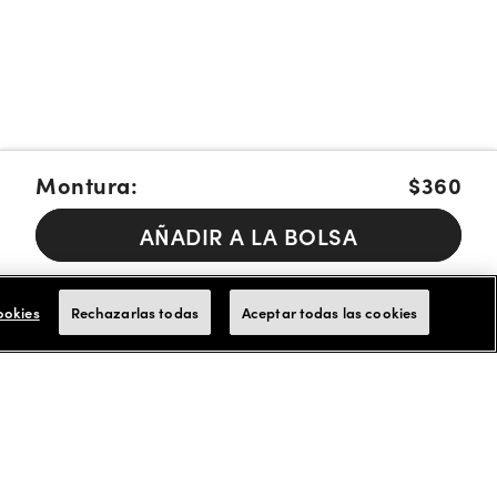
Montura:
$360
AÑADIR A LA BOLSA
Pague en cuotas con Affirm, Cash App Afterpay or Klarna
Más
info.
ookies
Rechazarlas todas
Aceptar todas las cookies
Aceptamos tarjetas de FSA/HSA para los pagos