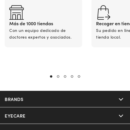
Más de 1000 tiendas
Recoger en tie
Con un equipo dedicado de
Su pedido en lín
doctores expertos y asociados.
tienda local.
BRANDS
EYECARE
Nuance Audio