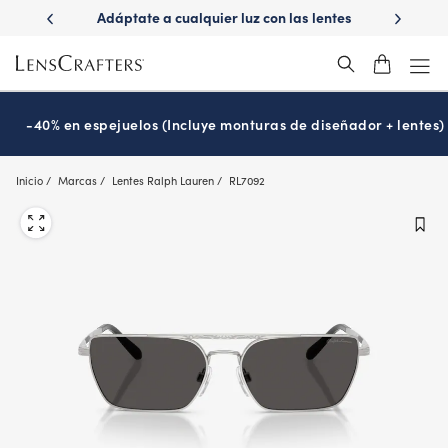
Skip
ápido con
Adáptate a cualquier luz con las lentes
¿Es hora
to
s
Transitions
®
main
content
-40% en espejuelos (Incluye monturas de diseñador + lentes)
Inicio
Marcas
Lentes Ralph Lauren
RL7092