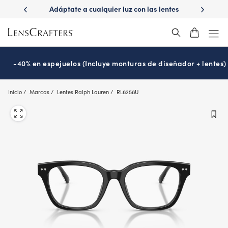
Skip
ápido con
Adáptate a cualquier luz con las lentes
¿Es hora
to
s
Transitions
®
main
content
-40% en espejuelos (Incluye monturas de diseñador + lentes)
Inicio
Marcas
Lentes Ralph Lauren
RL6258U