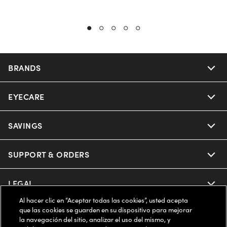
BRANDS
EYECARE
Nuance Audio
Ray-Ban
SAVINGS
Our Eyeglasses
Oakley
Our Sunglasses
SUPPORT & ORDERS
Offers & Discount
Ray-Ban | Meta
Our Contact Lenses
Insurance
LEGAL
Help Center
Al hacer clic en “Aceptar todas las cookies”, usted acepta
Oakley Meta
Ray-Ban | Meta
FSA & HSA
Online Order Status
que las cookies se guarden en su dispositivo para mejorar
COMPANY INFO
Privacy Policy
la navegación del sitio, analizar el uso del mismo, y