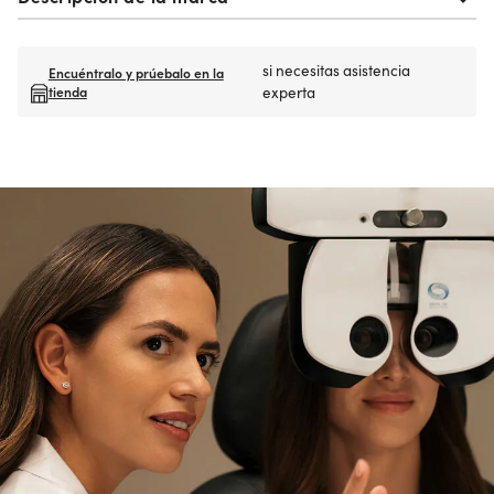
si necesitas asistencia
Encuéntralo y prúebalo en la
tienda
experta