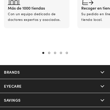
Más de 1000 tiendas
Recoger en tie
Con un equipo dedicado de
Su pedido en lín
doctores expertos y asociados.
tienda local.
BRANDS
EYECARE
Nuance Audio
Ray-Ban
SAVINGS
Our Eyeglasses