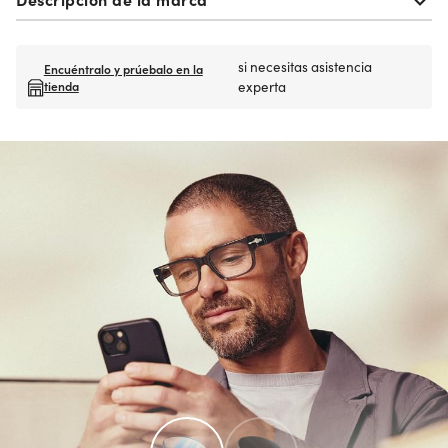
si necesitas asistencia
Encuéntralo y prúebalo en la
tienda
experta