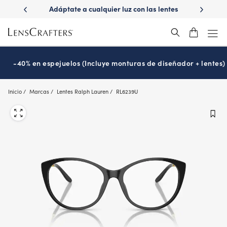
Skip
a cualquier luz con las lentes
¿Es hora de tu examen de la vist
to
Transitions
Prográmalo hoy
®
main
content
-40% en espejuelos (Incluye monturas de diseñador + lentes)
Inicio
Marcas
Lentes Ralph Lauren
RL6239U