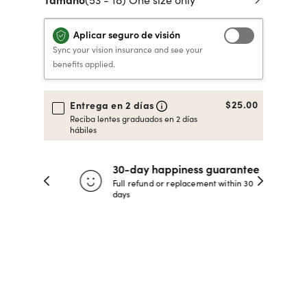
 de crédito
VERSACE PRIMAVERA
40% DE DESCUENTO
40% DE DESCUENTO
LENTES GRADUADOS
to, y pagar
Aplicar seguro de visión
VERANO 2026 LENTES
RECETA / GRADUADO
RECETA / GRADUADO
INFANTILES DESDE $99*
Sync your vision insurance and see your
LENTES
LENTES
benefits applied.
COMPRA AHORA
COMPRA AHORA
$25.00
Entrega en 2 días
Reciba lentes graduados en 2 días
COMPRA AHORA
COMPRA AHORA
hábiles
30-day happiness guarantee
 store
Full refund or replacement within 30
days