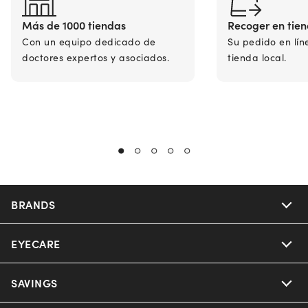
Más de 1000 tiendas
Recoger en tie
Con un equipo dedicado de
Su pedido en lín
doctores expertos y asociados.
tienda local.
BRANDS
EYECARE
Nuance Audio
Ray-Ban
SAVINGS
Our Eyeglasses