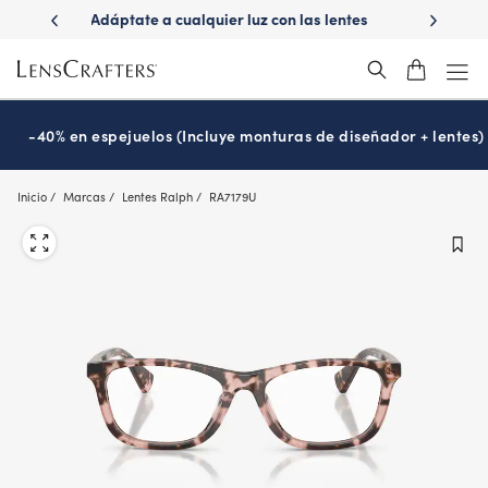
Skip
 las lentes
¿Es hora de tu examen de la vista?
Disfruta -40
to
Prográmalo hoy
main
content
-40% en espejuelos (Incluye monturas de diseñador + lentes)
Inicio
Marcas
Lentes Ralph
RA7179U