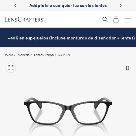
Skip
ápido con
Adáptate a cualquier luz con las lentes
¿Es hora
to
s
Transitions
®
main
content
-40% en espejuelos (Incluye monturas de diseñador + lentes)
Inicio
Marcas
Lentes Ralph
RA7187U