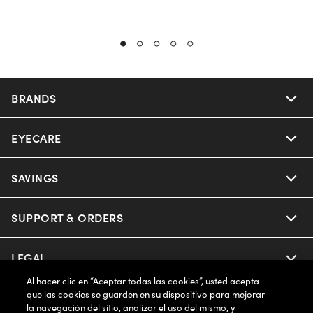
BRANDS
EYECARE
Nuance Audio
Ray-Ban
SAVINGS
Our Eyeglasses
Oakley
Our Sunglasses
SUPPORT & ORDERS
Offers & Discount
Ray-Ban | Meta
Our Contact Lenses
Insurance
LEGAL
Help Center
Al hacer clic en “Aceptar todas las cookies”, usted acepta
Oakley Meta
Ray-Ban | Meta
FSA & HSA
Online Order Status
que las cookies se guarden en su dispositivo para mejorar
COMPANY INFO
Privacy Policy
la navegación del sitio, analizar el uso del mismo, y