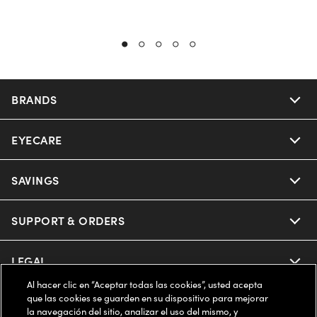
BRANDS
EYECARE
Nuance Audio
Ray-Ban
SAVINGS
Our Eyeglasses
Oakley
Our Sunglasses
SUPPORT & ORDERS
Offers & Discount
Ray-Ban | Meta
Our Contact Lenses
Insurance
LEGAL
Help Center
Al hacer clic en “Aceptar todas las cookies”, usted acepta
Oakley Meta
Ray-Ban | Meta
FSA & HSA
Online Order Status
que las cookies se guarden en su dispositivo para mejorar
COMPANY INFO
Privacy Policy
la navegación del sitio, analizar el uso del mismo, y