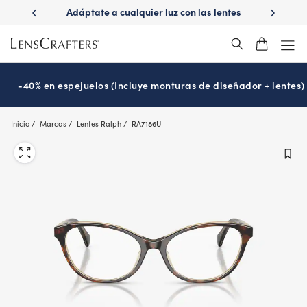
Skip
luz con las lentes
¿Es hora de tu examen de la vista?
Disfr
to
ions
Prográmalo hoy
®
main
content
-40% en espejuelos (Incluye monturas de diseñador + lentes)
Inicio
Marcas
Lentes Ralph
RA7186U