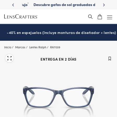
Skip
ados de lujo
Descubre gafas de sol graduadas de
Consigue
*
to
marca
main
content
-40% en espejuelos (Incluye monturas de diseñador + lentes)
Inicio
Marcas
Lentes Ralph
RA7039
ENTREGA EN 2 DÍAS