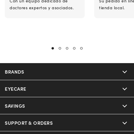
Con un equipo dedicado de
Su pedido en lín
doctores expertos y asociados.
tienda local.
BRANDS
EYECARE
Nuance Audio
Ray-Ban
SAVINGS
Our Eyeglasses
Oakley
Our Sunglasses
SUPPORT & ORDERS
Offers & Discount