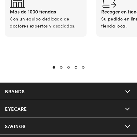
Más de 1000 tiendas
Recoger en tie
Con un equipo dedicado de
Su pedido en lín
doctores expertos y asociados.
tienda local.
BRANDS
EYECARE
Nuance Audio
Ray-Ban
SAVINGS
Our Eyeglasses