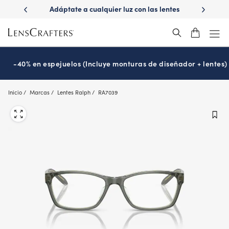
Skip
ápido con
Adáptate a cualquier luz con las lentes
¿Es hora
to
s
Transitions
®
main
content
-40% en espejuelos (Incluye monturas de diseñador + lentes)
Inicio
Marcas
Lentes Ralph
RA7039