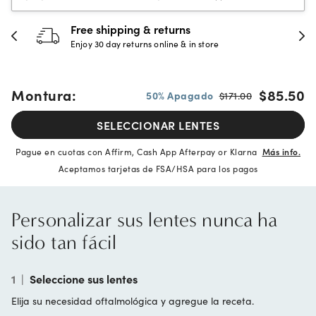
30-day happiness guarantee
Full refund or replacement within 30 days
Montura:
$85.50
50% Apagado
$171.00
SELECCIONAR LENTES
Pague en cuotas con Affirm, Cash App Afterpay or Klarna
Más info.
Aceptamos tarjetas de FSA/HSA para los pagos
Personalizar sus lentes nunca ha
sido tan fácil
1
|
Seleccione sus lentes
Elija su necesidad oftalmológica y agregue la receta.