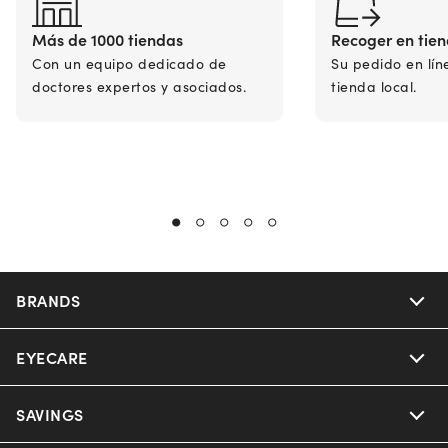
Más de 1000 tiendas
Recoger en tie
Con un equipo dedicado de
Su pedido en lín
doctores expertos y asociados.
tienda local.
BRANDS
EYECARE
Nuance Audio
Ray-Ban
SAVINGS
Our Eyeglasses