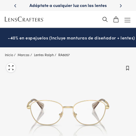
Skip
r luz con las lentes
¿Es hora de tu examen de la vista?
Disf
to
tions
Prográmalo hoy
®
main
content
-40% en espejuelos (Incluye monturas de diseñador + lentes)
Inicio
Marcas
Lentes Ralph
RA6057