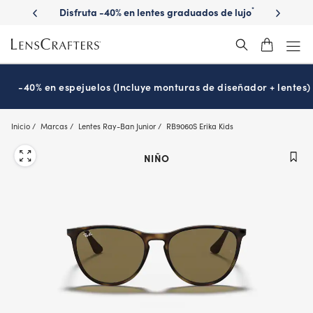
Skip
la vista?
Disfruta -40% en lentes graduados de lujo
Descubre 
*
to
main
content
-40% en espejuelos (Incluye monturas de diseñador + lentes)
Inicio
Marcas
Lentes Ray-Ban Junior
RB9060S Erika Kids
NIÑO