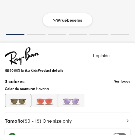
Pruébeselos
RB9060S Erika Kids
Product details
3 colores
Ver todos
Color de montura:
Havana
Tamaño
(50 - 15) One size only