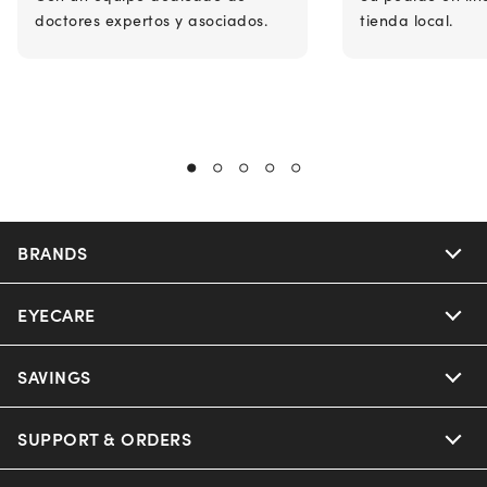
doctores expertos y asociados.
tienda local.
BRANDS
EYECARE
Nuance Audio
Ray-Ban
SAVINGS
Our Eyeglasses
Oakley
Our Sunglasses
SUPPORT & ORDERS
Offers & Discount
Ray-Ban | Meta