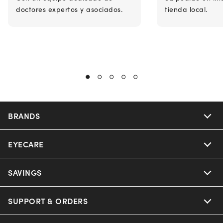
doctores expertos y asociados.
tienda local.
BRANDS
EYECARE
Nuance Audio
Ray-Ban
SAVINGS
Our Eyeglasses
Oakley
Our Sunglasses
SUPPORT & ORDERS
Offers & Discount
Ray-Ban | Meta