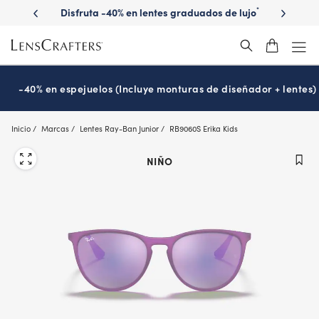
Skip
la vista?
Disfruta -40% en lentes graduados de lujo
Descubre 
*
to
main
content
-40% en espejuelos (Incluye monturas de diseñador + lentes)
Inicio
Marcas
Lentes Ray-Ban Junior
RB9060S Erika Kids
NIÑO